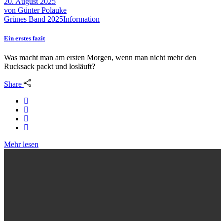
20. August 2025
von
Günter Polauke
Grünes Band 2025
Information
Ein erstes fazit
Was macht man am ersten Morgen, wenn man nicht mehr den
Rucksack packt und losläuft?
Share
Mehr lesen